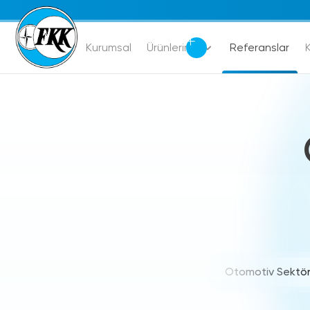
Kurumsal
Ürünlerimiz
Referanslar
K
Otomotiv Sektö