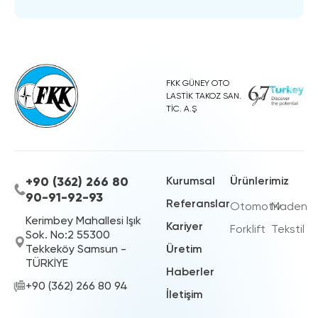
FKK GÜNEY OTO
LASTİK TAKOZ SAN.
TİC. A.Ş
+90 (362) 266 80
Kurumsal
Ürünlerimiz
90-91-92-93
Referanslar
Otomotiv
Maden
Kerimbey Mahallesi Işık
Kariyer
Forklift
Tekstil
Sok. No:2 55300
Tekkeköy Samsun -
Üretim
TÜRKİYE
Haberler
+90 (362) 266 80 94
İletişim