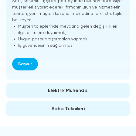
Satış sorumlusu; şirket portföyünde bulunan potansiyel
müşterileri ziyaret ederek, firmanın ürün ve hizmetlerini
tanıtan, yeni müşteri kazandırmak adına farklı stratejiler
belirleyen.
Müşteri taleplerinde meydana gelen değişiklikleri
ilgili birimlere duyurmak,
Uygun pazar araştırmaları yapmak,
İş güvencesinin sağlanması.
Başvur
Elektrik Mühendisi
Saha Teknikeri
Satış sorumlusu; şirket portföyünde bulunan potansiyel
müşterileri ziyaret ederek, firmanın ürün ve hizmetlerini
tanıtan, yeni müşteri kazandırmak adına farklı stratejiler
Satış sorumlusu; şirket portföyünde bulunan potansiyel
belirleyen.
müşterileri ziyaret ederek, firmanın ürün ve hizmetlerini
Müşteri taleplerinde meydana gelen değişiklikleri