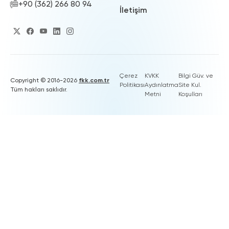
+90 (362) 266 80 94
İletişim
Çerez
KVKK
Bilgi Güv. ve
Copyright © 2016-2026
fkk.com.tr
Politikası
Aydınlatma
Site Kul.
Tüm hakları saklıdır.
Metni
Koşulları