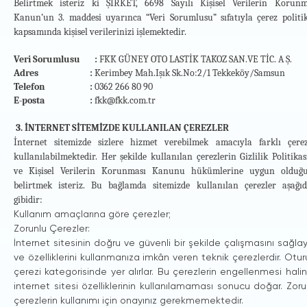
Belirtmek isteriz ki ŞİRKET, 6698 Sayılı Kişisel Verilerin Korunm
Kanun’un 3. maddesi uyarınca “Veri Sorumlusu” sıfatıyla çerez politik
Kişisel Verilerinize İlişkin Haklarınız Nelerdir?
kapsamında kişisel verilerinizi işlemektedir.
Hatırlatmak isteriz ki Kişisel Verilerin Korunması Kanunu uyarın
Kişisel Verilerinizin işlenip işlenmediğini öğrenme, işlendiğine 
Veri Sorumlusu :
FKK GÜNEY OTO LASTİK TAKOZ SAN.VE TİC. A Ş.
Kişisel Verilerinizin işlenme amacını ve bunların amacına uyg
Adres :
Kerimbey Mah.Işık Sk.No:2/1 Tekkeköy/Samsun
Kişisel Verilerinizin aktarıldığı üçüncü kişileri bilme,
Telefon :
0362 266 80 90
Kişisel Verilerinizin eksik veya yanlış işlenmiş olması hâlinde
E-posta :
fkk@fkk.com.tr
kullanmanız halinde bu durumun Kişisel Verilerinizin aktarıldığ
Kişisel Verilerinizin işlenme nedenlerinin ortadan kalkması hali
3. İNTERNET SİTEMİZDE KULLANILAN ÇEREZLER
edilmesini isteme, bu hakkınızı kullanmanız halinde bu durumun
İnternet sitemizde sizlere hizmet verebilmek amacıyla farklı çerez
bildirilmesini isteme,
kullanılabilmektedir. Her şekilde kullanılan çerezlerin Gizlilik Politika
Elde ettiğimiz bilgilerin otomatik sistemler ile analizi yoluy
ve Kişisel Verilerin Korunması Kanunu hükümlerine uygun olduğ
zarara uğramanız halinde tazminat talep etme.
belirtmek isteriz. Bu bağlamda sitemizde kullanılan çerezler aşağıd
gibidir:
Haklarınızı Nasıl Kullanabilirsiniz?
Kullanım amaçlarına göre çerezler;
Kişisel verilerinizle ilgili başvuru ve taleplerinizi dilerseniz ‘‘V
Zorunlu Çerezler:
Geçerli bir kimlik belgesi ile bizzat başvurarak, Kerimbey M
İnternet sitesinin doğru ve güvenli bir şekilde çalışmasını sağla
göndererek,
ve özelliklerini kullanmanıza imkân veren teknik çerezlerdir. Otu
Mobil imza veya güvenli elektronik imza ile imzalayıp
fkk@fk
çerezi kategorisinde yer alırlar. Bu çerezlerin engellenmesi hali
Kayıtlı elektronik posta (KEP) adresi ve güvenli elektronik i
internet sitesi özelliklerinin kullanılamaması sonucu doğar. Zoru
fkkguneyoto@hs01.kep.tr
kayıtlı elektronik posta (KEP) adresi
çerezlerin kullanımı için onayınız gerekmemektedir.