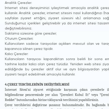
Veri Sorumlusuna Başvuru Usul ve Esasları Hakkında Tebliğ uyar
Analitik Çerezler:
başvuru yazılı ise imza, T.C. kimlik numarası, (başvuruda bul
İnternet sitesi deneyiminizi iyileştirmek amacıyla analitik çerez
numarası veya varsa kimlik numarası), tebligata esas yerleşim
kullanılır. Analitik çerezler, internet sitesini nasıl kullandığınızı (h
elektronik posta adresi, telefon numarası ve faks numarası il
sayfaları ziyaret ettiğini, ziyaret süresini vb.) anlamanızı sağl
İlgili Kişi, yukarıda belirtilen hakları kullanmak için yapacağı 
Sunduğumuz içerikleri geliştirebilir ya da internet sitesi tasarım
içeren başvuruda talep edilen hususu açık ve anlaşılır şekilde 
değiştirebilirsiniz.
başvuruya eklenmesi gerekmektedir.
Saklama süresine göre çerezler;
Talep konusunun başvuranın şahsı ile ilgili olması gerekmekle
Oturum Çerezleri:
yapanın bu konuda özel olarak yetkili olması ve bu yetkinin
Kullanıcıların sadece tarayıcıları açıkken mevcut olan ve taray
Ayrıca başvurunun kimlik ve adres bilgilerini içermesi ve baş
kapanınca silinen çerez tipidir.
gerekmektedir. Yetkisiz üçüncü kişilerin başkası adına yaptı
Kalıcı Çerezler:
Kullanıcıların tarayıcısı kapandıktan sonra belirli bir sona e
Kişisel Verilerinizin İşlenmesine İlişkin Talepleriniz Ne Kad
tarihine kadar kalıcı olan çerez türüdür. Yeniden web sitesi ziya
Kişisel verilerinize ilişkin hak talepleriniz değerlendirilerek, 
edildiğinde bu çerezler aktif olur ve aynı bilgisayardan yapı
cevaplanır. Başvurunuzun olumsuz değerlendirilmesi halinde g
ziyareti tespit edebilmek amacıyla kullanılır.
adrese, elektronik posta veya posta yolu başta olmak üzere ta
4.ÇEREZ TERCİHLERİNİN DEĞİŞTİRİLMESİ
İnternet Sitesi’ni ziyaret ettiğinizde karşınıza çıkan çerezlerle ilg
bilgilendirme penceresinde yer alan “Çerezleri Kabul Et” veya “Çerezl
Reddet” butonlarından birine tıklayarak tercihinizi yapabilirsiniz.
Çerez tercihlerini değiştirme şansınız bulunmaktadır. Bu bağlamda b