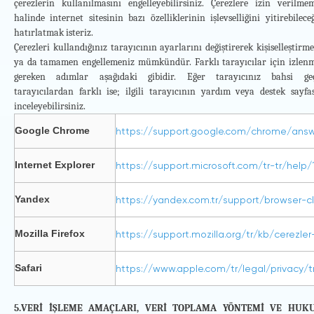
çerezlerin kullanılmasını engelleyebilirsiniz. Çerezlere izin verilmem
halinde internet sitesinin bazı özelliklerinin işlevselliğini yitirebilece
hatırlatmak isteriz.
Çerezleri kullandığınız tarayıcının ayarlarını değiştirerek kişiselleştirm
ya da tamamen engellemeniz mümkündür. Farklı tarayıcılar için izlenm
gereken adımlar aşağıdaki gibidir. Eğer tarayıcınız bahsi ge
tarayıcılardan farklı ise; ilgili tarayıcının yardım veya destek sayfas
inceleyebilirsiniz.
Google Chrome
https://support.google.com/chrome/ans
Internet Explorer
https://support.microsoft.com/tr-tr/hel
Yandex
https://yandex.com.tr/support/browser-c
Mozilla Firefox
https://support.mozilla.org/tr/kb/cerezler
Safari
https://www.apple.com/tr/legal/privacy/t
5.VERİ İŞLEME AMAÇLARI, VERİ TOPLAMA YÖNTEMİ VE HUK