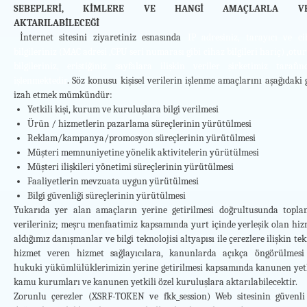
SEBEPLERİ, KİMLERE VE HANGİ AMAÇLARLA VE
AKTARILABİLECEĞİ
İnternet sitesini ziyaretiniz esnasında
IP adresiniz, tarayıcı ve ci
bilgileriniz (MAC adresi ,CPU seri numarası gibi cihaz bilgileri hariç) ,ot
bilgileriniz, eriştiğiniz sayfalara ilişkin veriler şirketimiz tarafın
işlenmektedir
. Söz konusu kişisel verilerin işlenme amaçlarını aşağıdaki 
izah etmek mümkündür:
Yetkili kişi, kurum ve kuruluşlara bilgi verilmesi
Ürün / hizmetlerin pazarlama süreçlerinin yürütülmesi
Reklam/kampanya/promosyon süreçlerinin yürütülmesi
Müşteri memnuniyetine yönelik aktivitelerin yürütülmesi
Müşteri ilişkileri yönetimi süreçlerinin yürütülmesi
Faaliyetlerin mevzuata uygun yürütülmesi
Bilgi güvenliği süreçlerinin yürütülmesi
Yukarıda
yer alan amaçların yerine getirilmesi doğrultusunda topla
verileriniz; meşru menfaatimiz kapsamında yurt içinde yerleşik olan hiz
aldığımız danışmanlar ve bilgi teknolojisi altyapısı ile çerezlere ilişkin te
hizmet veren hizmet sağlayıcılara, kanunlarda açıkça öngörülmesi
hukuki yükümlülüklerimizin yerine getirilmesi kapsamında kanunen yetk
kamu kurumları ve kanunen yetkili özel kuruluşlara aktarılabilecektir.
Zorunlu çerezler (XSRF-TOKEN ve fkk_session) Web sitesinin güvenli