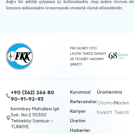
doğru bir şekilde çalışması içi kullanılmakta olup sadece oturum sür
boyunca saklanmakta ve sonrasında otomatik olarak silinmektedir.
FKK GÜNEY OTO
LASTİK TAKOZ SANAYİ
VE TİCARET ANONİM
ŞİRKETİ
+90 (362) 266 80
Kurumsal
Ürünlerimiz
90-91-92-93
Referanslar
Otomotiv
Maden
Kerimbey Mahallesi Işık
Kariyer
Forklift
Tekstil
Sok. No:2 55300
Tekkeköy Samsun -
Üretim
TÜRKİYE
Haberler