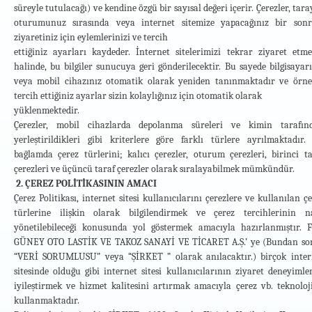
süreyle tutulacağı) ve kendine özgü bir sayısal değeri içerir. Çerezler, tara
görüşlerinizi değerlendirmek ve bu kapsamda sizinle iletişime g
oturumunuz sırasında veya internet sitemize yapacağınız bir sonr
5/2 (f) uyarınca veri sorumlusu olarak meşru menfaatlerimizin ko
ziyaretiniz için eylemlerinizi ve tercih
toplayacak, kaydedecek, işleyecek, saklayacak ve sınıflandırac
ettiğiniz ayarları kaydeder. İnternet sitelerimizi tekrar ziyaret etme
Ayrıca, kişisel verileriniz, resmi makamlarca ilgili mevzuata uyg
halinde, bu bilgiler sunucuya geri gönderilecektir. Bu sayede bilgisayar
emredici mevzuat hükümleri gereğince resmi makamlara açıkl
veya mobil cihazınız otomatik olarak yeniden tanınmaktadır ve örne
makamlara açık rızanız olmaksızın açıklanabilecektir. Kişisel verileri
tercih ettiğiniz ayarlar sizin kolaylığınız için otomatik olarak
ya da potansiyel ihtilaflara ilişkin olarak gerekli olduğu ölçüd
yüklenmektedir.
kuruluşlarla paylaşılması da mümkün olabilir. Bu çerçevede kişisel
Çerezler, mobil cihazlarda depolanma süreleri ve kimin tarafın
yerine getirmek amacıyla Kanun madde 5/2 (ç) kapsamında ve Şi
yerleştirildikleri gibi kriterlere göre farklı türlere ayrılmaktadır.
amacıyla Kanun madde 5/2 (e) kapsamında açık rızanıza gerek
bağlamda çerez türlerini; kalıcı çerezler, oturum çerezleri, birinci ta
Kişisel Verilerinizi Kimlere ve Hangi Amaçlarla Aktarabiliriz?
çerezleri ve üçüncü taraf çerezler olarak sıralayabilmek mümkündür.
Yalnızca yukarıda belirtilen Kişisel Verilerin işlenmesi amaçlarını
2. ÇEREZ POLİTİKASININ AMACI
Şirketimize ilettiğiniz Kişisel Verileriniz üçüncü kişi iş ortaklar
Çerez Politikası, internet sitesi kullanıcılarını çerezlere ve kullanılan ç
firmalar ile ve gerekli hallerde hukuki yükümlülüklerimizi yerine 
türlerine ilişkin olarak bilgilendirmek ve çerez tercihlerinin na
zorunlu olması halinde kamu kurum ve kuruluşları ile yargı organla
yönetilebileceği konusunda yol göstermek amacıyla hazırlanmıştır. 
GÜNEY OTO LASTİK VE TAKOZ SANAYİ VE TİCARET A.Ş.’ ye (Bundan so
Kişisel Verilerinizi Hangi Yöntemlerle Topluyoruz?
“VERİ SORUMLUSU” veya “ŞİRKET ” olarak anılacaktır.) birçok inter
Kişisel Verileriniz, web sitemiz üzerinden ilgili formların online
sitesinde olduğu gibi internet sitesi kullanıcılarının ziyaret deneyimle
toplanmaktadır. Talebinizi daha iyi anlayabilmek adına, sizinle
iyileştirmek ve hizmet kalitesini artırmak amacıyla çerez vb. teknoloji
yollarla, yazılı ya da sözlü olarak da sizden ek bilgi de talep edeb
kullanmaktadır.
kapsamda işlenecektir.